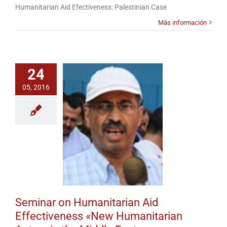
Seminar
Humanitarian Aid Efectiveness: Palestinian Case
on
Humanitarian
Más información
Aid
Effectiveness
«New
Humanitarian
24
Actors
in
05, 2016
the
Middle
East»
Seminar on Humanitarian Aid
Effectiveness «New Humanitarian