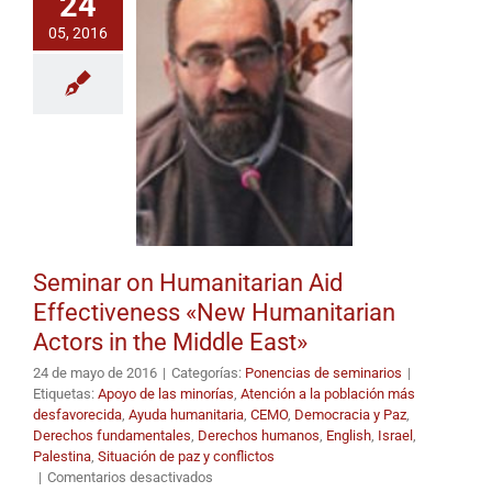
24
«Nuevos
05, 2016
actores
humanitarios
en
Oriente
Medio»
Seminar on Humanitarian Aid
Effectiveness «New Humanitarian
Actors in the Middle East»
24 de mayo de 2016
|
Categorías:
Ponencias de seminarios
|
Etiquetas:
Apoyo de las minorías
,
Atención a la población más
desfavorecida
,
Ayuda humanitaria
,
CEMO
,
Democracia y Paz
,
Derechos fundamentales
,
Derechos humanos
,
English
,
Israel
,
Palestina
,
Situación de paz y conflictos
en
|
Comentarios desactivados