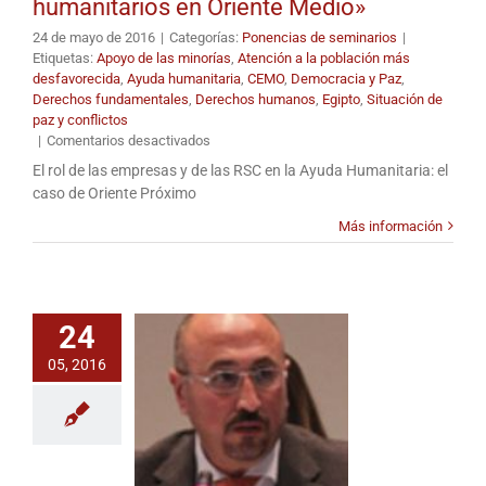
humanitarios en Oriente Medio»
24 de mayo de 2016
|
Categorías:
Ponencias de seminarios
|
Etiquetas:
Apoyo de las minorías
,
Atención a la población más
desfavorecida
,
Ayuda humanitaria
,
CEMO
,
Democracia y Paz
,
Derechos fundamentales
,
Derechos humanos
,
Egipto
,
Situación de
paz y conflictos
en
|
Comentarios desactivados
Seminario
El rol de las empresas y de las RSC en la Ayuda Humanitaria: el
sobre
caso de Oriente Próximo
la
eficacia
Más información
de
la
ayuda
humanitaria
«Nuevos
24
actores
05, 2016
humanitarios
en
Oriente
Medio»