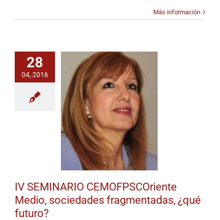
la
eficacia
Más información
de
la
ayuda
humanitaria.
«Nuevos
28
actores
04, 2016
humanitarios
en
Oriente
Medio»
IV SEMINARIO CEMOFPSCOriente
Medio, sociedades fragmentadas, ¿qué
futuro?