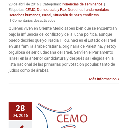
28 de abril de 2016
|
Categorías:
Ponencias de seminarios
|
Etiquetas:
CEMO
,
Democracia y Paz
,
Derechos fundamentales
,
Derechos humanos
,
Israel
,
Situación de paz y conflictos
en
|
Comentarios desactivados
IV
Quienes viven en Oriente Medio saben bien que se encuentran
SEMINARIO
bajo la influencia del conflicto y de la lucha política, aunque
CEMOFPSCOriente
puedo decirles que yo, Nadia Hilou, nací en el Estado de Israel
Medio,
en una familia árabe cristiana, originaria de Palestina, y estoy
sociedades
orgullosa de ser ciudadana de Israel. Serví en el Parlamento
fragmentadas,
Israelí en la anterior candidatura y después salí elegida en la
¿qué
futuro?
lista nacional de las primarias por votación popular, tanto de
judíos como de árabes.
Más información
28
04, 2016