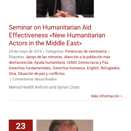
Seminar on Humanitarian Aid
Effectiveness «New Humanitarian
Actors in the Middle East»
24 de mayo de 2016
|
Categorías:
Ponencias de seminarios
|
Etiquetas:
Apoyo de las minorías
,
Atención a la población más
desfavorecida
,
Ayuda humanitaria
,
CEMO
,
Democracia y Paz
,
Derechos fundamentales
,
Derechos humanos
,
English
,
Refugiados
,
Siria
,
Situación de paz y conflictos
en
|
Comentarios desactivados
Seminar
Mental Health Reform and Syrian Crisis
on
Humanitarian
Más información
Aid
Effectiveness
«New
Humanitarian
23
Actors
in