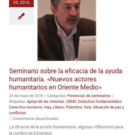
05, 2016
the
Middle
East»
Seminario sobre la eficacia de la ayuda
humanitaria. «Nuevos actores
humanitarios en Oriente Medio»
23 de mayo de 2016
|
Categorías:
Ponencias de seminarios
|
Etiquetas:
Apoyo de las minorías
,
CEMO
,
Derechos fundamentales
,
Derechos humanos
,
Iraq
,
Líbano
,
Palestina
,
Siria
,
Situación de paz y
conflictos
en
|
Comentarios desactivados
Seminario
La eficacia de la acción humanitaria: algunas reflexiones para
sobre
la cumbre de Estambul