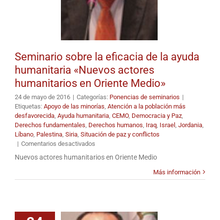
Seminario sobre la eficacia de la ayuda
humanitaria «Nuevos actores
humanitarios en Oriente Medio»
24 de mayo de 2016
|
Categorías:
Ponencias de seminarios
|
Etiquetas:
Apoyo de las minorías
,
Atención a la población más
desfavorecida
,
Ayuda humanitaria
,
CEMO
,
Democracia y Paz
,
Derechos fundamentales
,
Derechos humanos
,
Iraq
,
Israel
,
Jordania
,
Líbano
,
Palestina
,
Siria
,
Situación de paz y conflictos
en
|
Comentarios desactivados
Seminario
Nuevos actores humanitarios en Oriente Medio
sobre
la
Más información
eficacia
de
la
ayuda
humanitaria