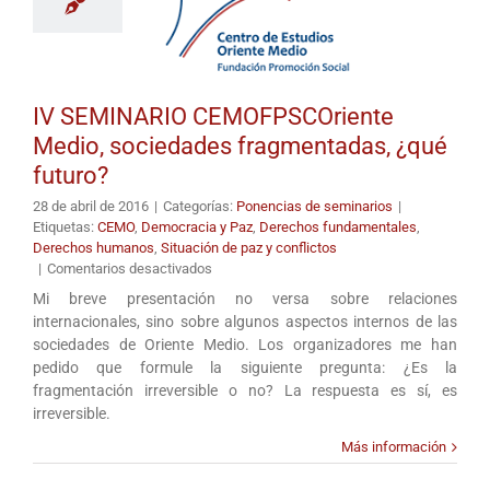
IV SEMINARIO CEMOFPSCOriente
Medio, sociedades fragmentadas, ¿qué
futuro?
28 de abril de 2016
|
Categorías:
Ponencias de seminarios
|
Etiquetas:
CEMO
,
Democracia y Paz
,
Derechos fundamentales
,
Derechos humanos
,
Situación de paz y conflictos
en
|
Comentarios desactivados
IV
Mi breve presentación no versa sobre relaciones
SEMINARIO
internacionales, sino sobre algunos aspectos internos de las
CEMOFPSCOriente
sociedades de Oriente Medio. Los organizadores me han
Medio,
pedido que formule la siguiente pregunta: ¿Es la
sociedades
fragmentación irreversible o no? La respuesta es sí, es
fragmentadas,
irreversible.
¿qué
futuro?
Más información