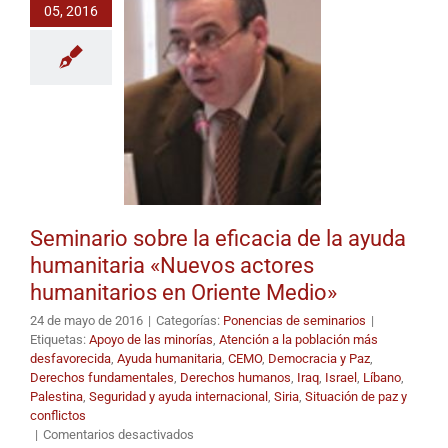
05, 2016
humanitarios
en
Oriente
Medio»
Seminario sobre la eficacia de la ayuda
humanitaria «Nuevos actores
humanitarios en Oriente Medio»
24 de mayo de 2016
|
Categorías:
Ponencias de seminarios
|
Etiquetas:
Apoyo de las minorías
,
Atención a la población más
desfavorecida
,
Ayuda humanitaria
,
CEMO
,
Democracia y Paz
,
Derechos fundamentales
,
Derechos humanos
,
Iraq
,
Israel
,
Líbano
,
Palestina
,
Seguridad y ayuda internacional
,
Siria
,
Situación de paz y
conflictos
en
|
Comentarios desactivados