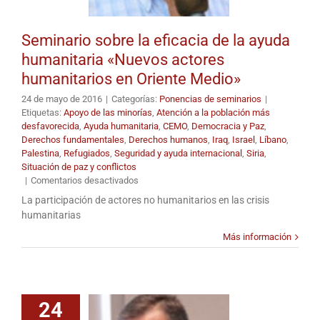
Seminario sobre la eficacia de la ayuda
humanitaria «Nuevos actores
humanitarios en Oriente Medio»
24 de mayo de 2016
|
Categorías:
Ponencias de seminarios
|
Etiquetas:
Apoyo de las minorías
,
Atención a la población más
desfavorecida
,
Ayuda humanitaria
,
CEMO
,
Democracia y Paz
,
Derechos fundamentales
,
Derechos humanos
,
Iraq
,
Israel
,
Líbano
,
Palestina
,
Refugiados
,
Seguridad y ayuda internacional
,
Siria
,
Situación de paz y conflictos
en
|
Comentarios desactivados
Seminario
La participación de actores no humanitarios en las crisis
sobre
humanitarias
la
eficacia
Más información
de
la
ayuda
humanitaria
«Nuevos
24
actores