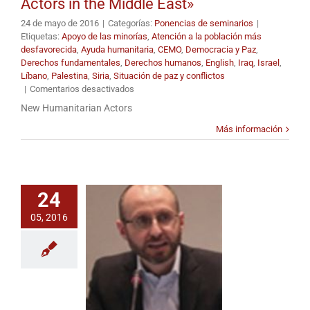
Actors in the Middle East»
24 de mayo de 2016
|
Categorías:
Ponencias de seminarios
|
Etiquetas:
Apoyo de las minorías
,
Atención a la población más
desfavorecida
,
Ayuda humanitaria
,
CEMO
,
Democracia y Paz
,
Derechos fundamentales
,
Derechos humanos
,
English
,
Iraq
,
Israel
,
Líbano
,
Palestina
,
Siria
,
Situación de paz y conflictos
en
|
Comentarios desactivados
Seminar
New Humanitarian Actors
on
Humanitarian
Más información
Aid
Effectiveness
«New
Humanitarian
24
Actors
in
05, 2016
the
Middle
East»