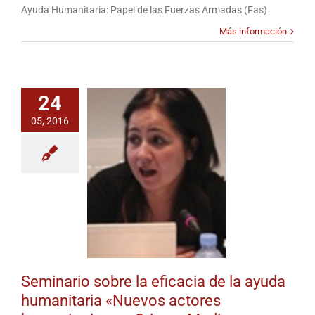
Seminario
Ayuda Humanitaria: Papel de las Fuerzas Armadas (Fas)
sobre
la
Más información
eficacia
de
la
ayuda
24
humanitaria
«Nuevos
05, 2016
actores
humanitarios
en
Oriente
Medio»
Seminario sobre la eficacia de la ayuda
humanitaria «Nuevos actores