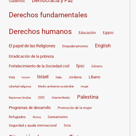
Democracia y Paz
Cuadernos
Derechos fundamentales
Derechos humanos
Educación
Egipto
English
El papel de las Religiones
Empoderamiento
Erradicación de la pobreza
fpsc
Fortalecimiento de la Sociedad civil
Género
Israel
Líbano
Jordania
Iraq
Iscom
Italia
Medio ambiente sostenible
Libertad religiosa
mujer
Palestina
Naciones Unidas
ODS
Oriente Medio
Programas de desarrollo
Promoción de la mujer
Refugiados
Roma
Saneamiento
Siria
Seguridad y ayuda internacional