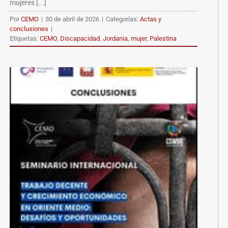
mujeres [...]
Por
CEMO
|
30 de abril de 2026
|
Categorías:
Actas y
conclusiones
|
Etiquetas:
CEMO
,
Discapacidad
,
Jordania
,
mujer
,
Palestina