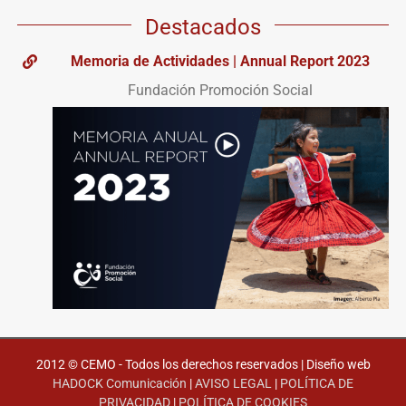
Destacados
Memoria de Actividades | Annual Report 2023
Fundación Promoción Social
2012 © CEMO - Todos los derechos reservados | Diseño web
HADOCK Comunicación
|
AVISO LEGAL
|
POLÍTICA DE
PRIVACIDAD
|
POLÍTICA DE COOKIES