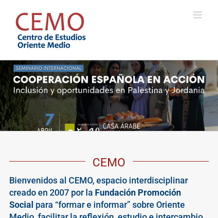
Saltar
al
contenido
CEMO
Bienvenidos al CEMO, espacio interdisciplinar
creado en 2007 por la
Fundación Promoción
Social
para “formar e informar” sobre Oriente
Medio, facilitar la reflexión, estudio e intercambio