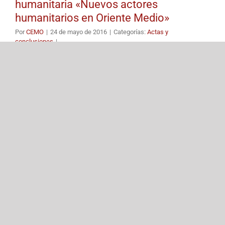
humanitaria «Nuevos actores
humanitarios en Oriente Medio»
Por
CEMO
|
24 de mayo de 2016
|
Categorías:
Actas y
conclusiones
|
Etiquetas:
Apoyo de las minorías
,
Atención a la población más
desfavorecida
,
Ayuda humanitaria
,
CEMO
,
Cristianos perseguidos
,
Democracia y Paz
,
Derechos fundamentales
,
Derechos humanos
,
Egipto
,
English
,
Iraq
,
Israel
,
Jordania
,
Líbano
,
Palestina
,
Promoción
de la mujer
,
Refugiados
,
Seguridad y ayuda internacional
,
Siria
,
Situación de paz y conflictos
Conclusiones
Leer Más
24
05, 2016