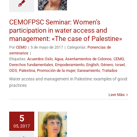
CEMOFPSC Seminar: Women’s
participation in water access and
management: «The case of Palestine»
Por
CEMO
|
5 de mayo de 2017
|
Categorías:
Ponencias de
seminarios
|
Etiquetas:
Acuerdos Oslo
,
Agua
,
Asentamientos de Colonos
,
CEMO
,
Derechos fundamentales
,
Empoderamiento
,
English
,
Género
,
Israel
,
ODS
,
Palestina
,
Promoción de la mujer
,
Saneamiento
,
Tratados
Water access and management in Palestine: examples of good
practices
Leer Más
5
05, 2017