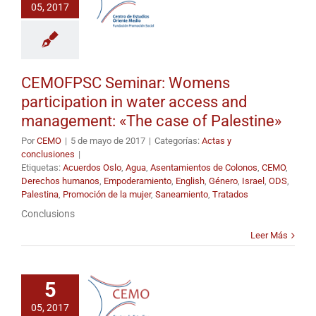
05, 2017
CEMOFPSC Seminar: Womens
participation in water access and
management: «The case of Palestine»
Por
CEMO
|
5 de mayo de 2017
|
Categorías:
Actas y
conclusiones
|
Etiquetas:
Acuerdos Oslo
,
Agua
,
Asentamientos de Colonos
,
CEMO
,
Derechos humanos
,
Empoderamiento
,
English
,
Género
,
Israel
,
ODS
,
Palestina
,
Promoción de la mujer
,
Saneamiento
,
Tratados
Conclusions
Leer Más
5
05, 2017