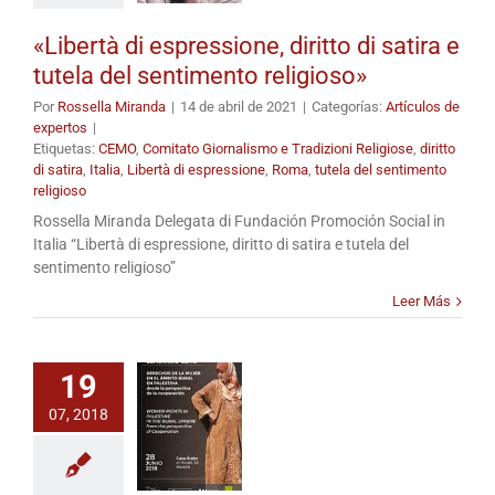
«Libertà di espressione, diritto di satira e
tutela del sentimento religioso»
Por
Rossella Miranda
|
14 de abril de 2021
|
Categorías:
Artículos de
expertos
|
Etiquetas:
CEMO
,
Comitato Giornalismo e Tradizioni Religiose
,
diritto
di satira
,
Italia
,
Libertà di espressione
,
Roma
,
tutela del sentimento
religioso
Rossella Miranda Delegata di Fundación Promoción Social in
Italia “Libertà di espressione, diritto di satira e tutela del
sentimento religioso”
Leer Más
19
07, 2018