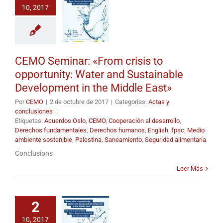
10, 2017
CEMO Seminar: «From crisis to
opportunity: Water and Sustainable
Development in the Middle East»
Por
CEMO
|
2 de octubre de 2017
|
Categorías:
Actas y
conclusiones
|
Etiquetas:
Acuerdos Oslo
,
CEMO
,
Cooperación al desarrollo
,
Derechos fundamentales
,
Derechos humanos
,
English
,
fpsc
,
Medio
ambiente sostenible
,
Palestina
,
Saneamiento
,
Seguridad alimentaria
Conclusions
Leer Más
2
10, 2017