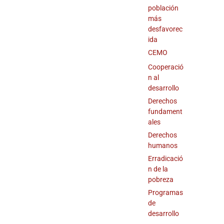
población
más
desfavorec
ida
CEMO
Cooperació
n al
desarrollo
Derechos
fundament
ales
Derechos
humanos
Erradicació
n de la
pobreza
Programas
de
desarrollo