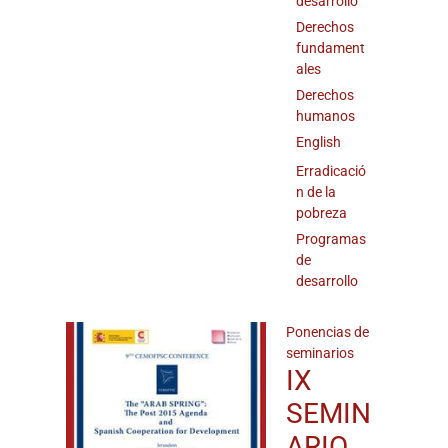
desarrollo
Derechos
fundament
ales
Derechos
humanos
English
Erradicació
n de la
pobreza
Programas
de
desarrollo
Ponencias de
seminarios
IX
SEMIN
ARIO