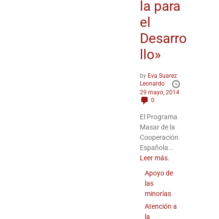
la para
el
Desarro
llo»
by
Eva Suarez
Leonardo
29 mayo, 2014
0
El Programa
Masar de la
Cooperación
Española...
Leer más.
Apoyo de
las
minorías
Atención a
la