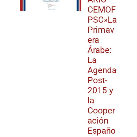
CEMOF
PSC»La
Primav
era
Árabe:
La
Agenda
Post-
2015 y
la
Cooper
ación
Españo