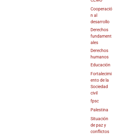
CEMO
Cooperació
n al
desarrollo
Derechos
fundament
ales
Derechos
humanos
Educación
Fortalecimi
ento de la
Sociedad
civil
fpsc
Palestina
Situación
de paz y
conflictos