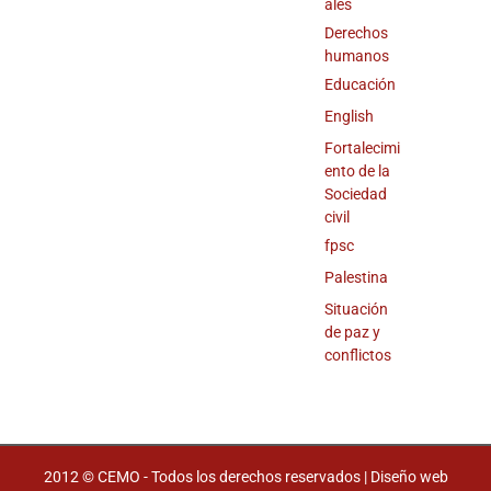
ales
Derechos
humanos
Educación
English
Fortalecimi
ento de la
Sociedad
civil
fpsc
Palestina
Situación
de paz y
conflictos
2012 © CEMO - Todos los derechos reservados | Diseño web