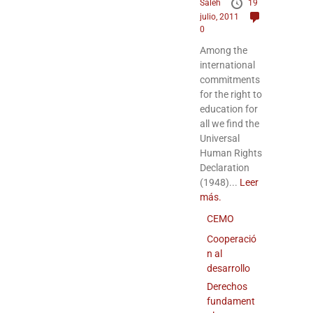
Saleh
19
julio, 2011
0
Among the
international
commitments
for the right to
education for
all we find the
Universal
Human Rights
Declaration
(1948)...
Leer
más.
CEMO
Cooperació
n al
desarrollo
Derechos
fundament