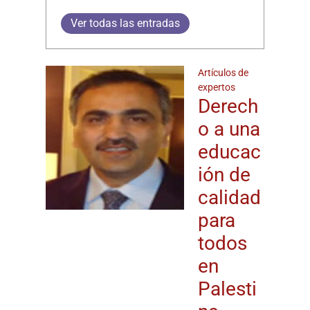
Ver todas las entradas
Artículos de
expertos
Derech
o a una
educac
ión de
calidad
para
todos
en
Palesti