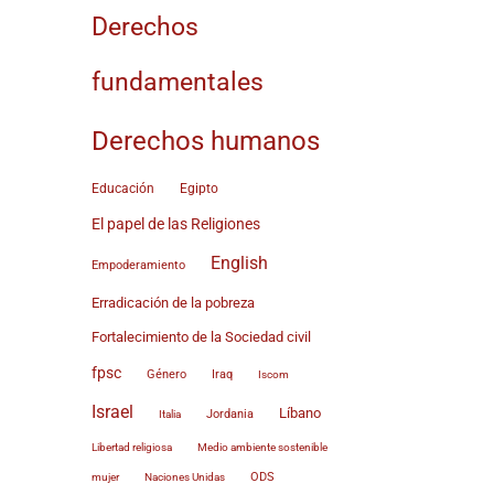
Derechos
fundamentales
Derechos humanos
Educación
Egipto
El papel de las Religiones
English
Empoderamiento
Erradicación de la pobreza
Fortalecimiento de la Sociedad civil
fpsc
Género
Iraq
Iscom
Israel
Líbano
Jordania
Italia
Medio ambiente sostenible
Libertad religiosa
Naciones Unidas
ODS
mujer