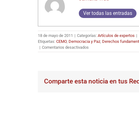
Ver todas las entradas
18 de mayo de 2011
|
Categorías:
Artículos de expertos
|
Etiquetas:
CEMO
,
Democracia y Paz
,
Derechos fundament
en
|
Comentarios desactivados
«Líbano
en
crisis:
un
intento
Comparte esta noticia en tus Re
de
comprensión»