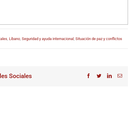
ales
,
Líbano
,
Seguridad y ayuda internacional
,
Situación de paz y conflictos
des Sociales
Facebook
Twitter
LinkedIn
Cor
elec