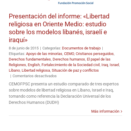
Presentación del informe: «Libertad
religiosa en Oriente Medio: estudio
sobre los modelos libanés, israelí e
iraquí»
8 de junio de 2015
|
Categorías:
Documentos de trabajo
|
Etiquetas:
Apoyo de las minorías
,
CEMO
,
Cristianos perseguidos
,
Derechos fundamentales
,
Derechos humanos
,
El papel de las
Religiones
,
English
,
Fortalecimiento de la Sociedad civil
,
Iraq
,
Israel
,
Líbano
,
Libertad religiosa
,
Situación de paz y conflictos
en
|
Comentarios desactivados
Presentación
CEMOFPSC presenta un estudio comparado de tres expertos
del
sobre modelos de libertad religiosa en Líbano, Israel e Iraq,
informe:
tomando como referencia la Declaración Universal de los
«Libertad
Derechos Humanos (DUDH)
religiosa
en
Más información
Oriente
Medio:
estudio