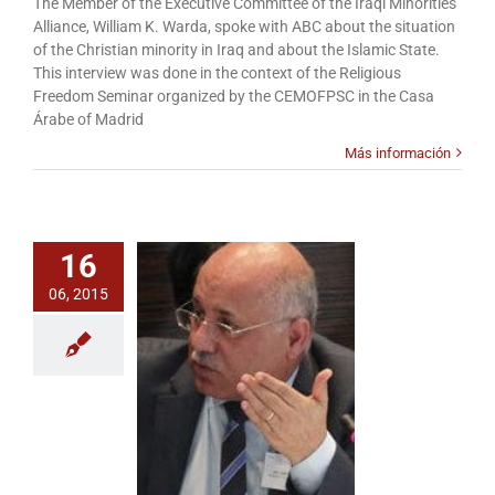
The Member of the Executive Committee of the Iraqi Minorities
with
Alliance, William K. Warda, spoke with ABC about the situation
William
of the Christian minority in Iraq and about the Islamic State.
K.
This interview was done in the context of the Religious
Warda
Freedom Seminar organized by the CEMOFPSC in the Casa
in
Árabe of Madrid
the
Spanish
Más información
Newspaper
ABC
on
the
Situation
16
of
Christians
06, 2015
in
Iraq