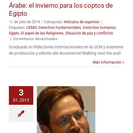
Árabe: el invierno para los coptos de
Egipto
11 de julio de 2014
|
Categorías:
Artículos de expertos
|
Etiquetas:
CEMO
,
Derechos fundamentales
,
Derechos humanos
,
Egipto
,
El papel de las Religiones
,
Situación de paz y conflictos
en
|
Comentarios desactivados
Cuatro
Graduada en Relaciones Internacionales en la UCM y asistente
años
de producción y edición del documental Walking next the wall
más
tarde
Más información
de
la
Primavera
Árabe:
el
3
invierno
01, 2013
para
los
coptos
de
Egipto