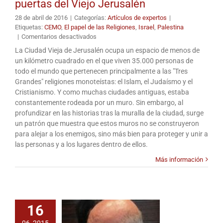
puertas del Viejo Jerusalén
28 de abril de 2016
|
Categorías:
Artículos de expertos
|
Etiquetas:
CEMO
,
El papel de las Religiones
,
Israel
,
Palestina
en
|
Comentarios desactivados
Fortificada
La Ciudad Vieja de Jerusalén ocupa un espacio de menos de
desde
un kilómetro cuadrado en el que viven 35.000 personas de
dentro:
todo el mundo que pertenecen principalmente a las "Tres
los
Grandes" religiones monoteístas: el Islam, el Judaísmo y el
muros
Cristianismo. Y como muchas ciudades antiguas, estaba
y
constantemente rodeada por un muro. Sin embargo, al
puertas
del
profundizar en las historias tras la muralla de la ciudad, surge
Viejo
un patrón que muestra que estos muros no se construyeron
Jerusalén
para alejar a los enemigos, sino más bien para proteger y unir a
las personas y a los lugares dentro de ellos.
Más información
16
06, 2015