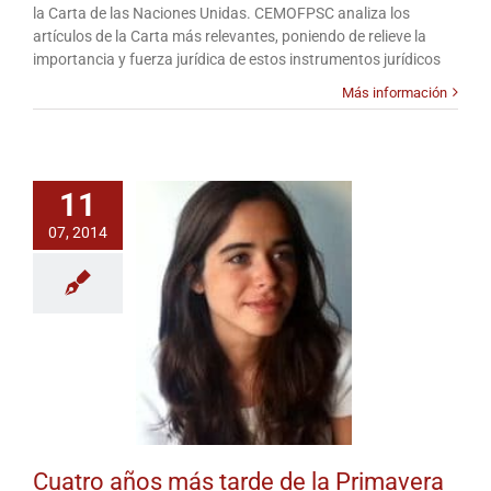
la Carta de las Naciones Unidas. CEMOFPSC analiza los
el
artículos de la Carta más relevantes, poniendo de relieve la
derecho
importancia y fuerza jurídica de estos instrumentos jurídicos
internacional:
textos
Más información
de
carácter
universal
11
07, 2014
Cuatro años más tarde de la Primavera