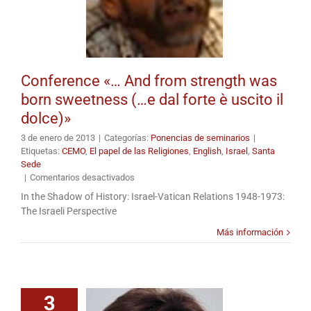
Conference «… And from strength was
born sweetness (…e dal forte è uscito il
dolce)»
3 de enero de 2013
|
Categorías:
Ponencias de seminarios
|
Etiquetas:
CEMO
,
El papel de las Religiones
,
English
,
Israel
,
Santa
Sede
en
|
Comentarios desactivados
Conference
In the Shadow of History: Israel-Vatican Relations 1948-1973:
«…
The Israeli Perspective
And
from
Más información
strength
was
born
sweetness
(…
3
e