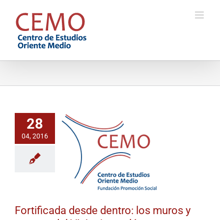
Saltar
al
contenido
28
04, 2016
Fortificada desde dentro: los muros y