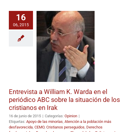
on
the
Situation
16
of
Christians
06, 2015
in
Iraq
Entrevista a William K. Warda en el
periódico ABC sobre la situación de los
cristianos en Irak
16 de junio de 2015
|
Categorías:
Opinion
|
Etiquetas:
Apoyo de las minorías
,
Atención a la población más
desfavorecida
,
CEMO
,
Cristianos perseguidos
,
Derechos