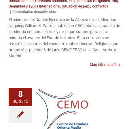
fundamentales
,
Derechos humanos
,
El papel de las Religiones
,
Iraq
,
Seguridad y ayuda internacional
,
Situación de paz y conflictos
en
|
Comentarios desactivados
Entrevista
El miembro del Comité Ejecutivo de la Alianza de las Minorías
a
Iraquíes, William K. Warda, habló con ABC sobre la situación de
William
la minoría cristiana en Irak y de lo que supone para esta
K.
minoría el avance del Estado Islámico. Esta entrevista se
Warda
realizó en el marco del encuentro sobre Libertad Religiosa que
en
organizó el pasado 3 de junio CEMOFPSC en la Casa Árabe de
el
periódico
Madrid
ABC
Más información
sobre
la
situación
de
los
8
cristianos
en
06, 2015
Irak