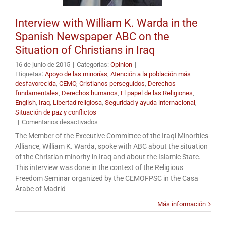
Interview with William K. Warda in the
Spanish Newspaper ABC on the
Situation of Christians in Iraq
16 de junio de 2015
|
Categorías:
Opinion
|
Etiquetas:
Apoyo de las minorías
,
Atención a la población más
desfavorecida
,
CEMO
,
Cristianos perseguidos
,
Derechos
fundamentales
,
Derechos humanos
,
El papel de las Religiones
,
English
,
Iraq
,
Libertad religiosa
,
Seguridad y ayuda internacional
,
Situación de paz y conflictos
en
|
Comentarios desactivados
Interview
The Member of the Executive Committee of the Iraqi Minorities
with
Alliance, William K. Warda, spoke with ABC about the situation
William
of the Christian minority in Iraq and about the Islamic State.
K.
This interview was done in the context of the Religious
Warda
Freedom Seminar organized by the CEMOFPSC in the Casa
in
Árabe of Madrid
the
Spanish
Más información
Newspaper
ABC