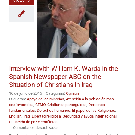
Interview with William K. Warda in the
Spanish Newspaper ABC on the
Situation of Christians in Iraq
16 de junio de 2015
|
Categorías:
Opinion
|
Etiquetas:
Apoyo de las minorías
,
Atención a la población más
desfavorecida
,
CEMO
,
Cristianos perseguidos
,
Derechos
fundamentales
,
Derechos humanos
,
El papel de las Religiones
,
English
,
Iraq
,
Libertad religiosa
,
Seguridad y ayuda internacional
,
Situación de paz y conflictos
en
|
Comentarios desactivados
Interview