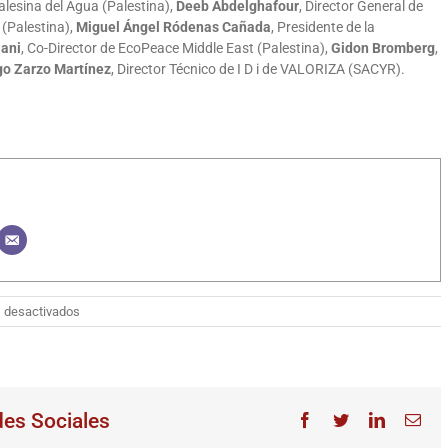
Palesina del Agua (Palestina),
Deeb Abdelghafour
, Director General de
 (Palestina),
Miguel Ángel Ródenas Cañada
, Presidente de la
ani
, Co-Director de EcoPeace Middle East (Palestina),
Gidon Bromberg
,
o Zarzo Martínez
, Director Técnico de I D i de VALORIZA (SACYR).
en
 desactivados
Próximo
seminario
del
Centro
de
des Sociales
Facebook
Twitter
LinkedIn
Cor
Estudios
elec
de