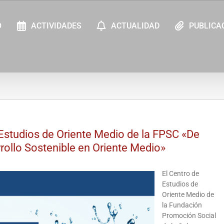
O
ACTIVIDADES
ACTUALIDAD
PUBLICA
Estudios de Oriente Medio de la FPSC «De
rrollo Sostenible en Oriente Medio»
El Centro de
Estudios de
Oriente Medio de
la Fundación
Promoción Social