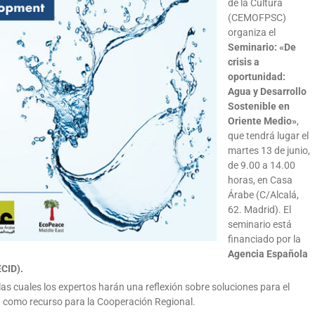
de la Cultura
(CEMOFPSC)
organiza el
Seminario: «De
crisis a
oportunidad:
Agua y Desarrollo
Sostenible en
Oriente Medio»
,
que tendrá lugar el
martes 13 de junio,
de 9.00 a 14.00
horas, en Casa
Árabe (C/Alcalá,
62. Madrid). El
seminario está
financiado por la
Agencia Española
ECID).
as cuales los expertos harán una reflexión sobre soluciones para el
a como recurso para la Cooperación Regional.