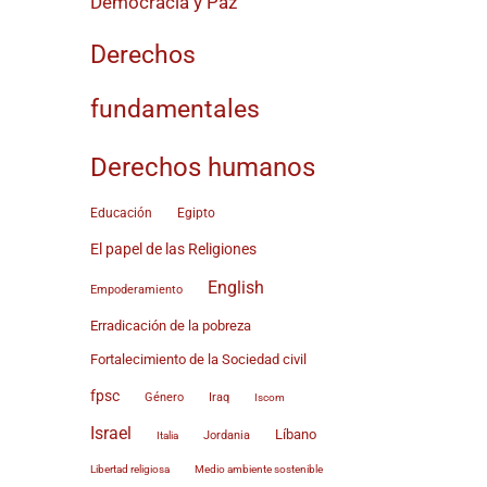
Democracia y Paz
Derechos
fundamentales
Derechos humanos
Educación
Egipto
El papel de las Religiones
English
Empoderamiento
Erradicación de la pobreza
Fortalecimiento de la Sociedad civil
fpsc
Género
Iraq
Iscom
Israel
Líbano
Jordania
Italia
reo
Medio ambiente sostenible
Libertad religiosa
trónico