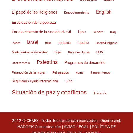
English
El papel de las Religiones
Empoderamiento
Erradicación de la pobreza
fpsc
Fortalecimiento de la Sociedad civil
Género
Iraq
Israel
Líbano
Jordania
Iscom
Italia
Libertad religiosa
Medio ambiente sostenible
Naciones Unidas
ODS
mujer
Palestina
Programas de desarrollo
Oriente Medio
Promoción de la mujer
Refugiados
Roma
Saneamiento
Siria
Seguridad y ayuda internacional
Situación de paz y conflictos
Tratados
2012 © CEMO - Todos los derechos reservados | Diseño web
HADOCK Comunicación
|
AVISO LEGAL
|
POLÍTICA DE
PRIVACIDAD
|
POLÍTICA DE COOKIES